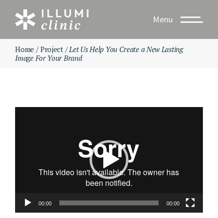
Skip
to
Menu
the
content
Home
Project
Let Us Help You Create a New Lasting
Image For Your Brand
Odtwarzacz
video
00:00
00:00