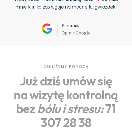
mnie klinika zasługuje na mocne 10 gwiazdek!
Przemas
Opinie Google
SŁUŻYMY POMOCĄ
Już dziś umów się
na wizytę kontrolną
bez
bólu
i
stresu:
71
307 28 38