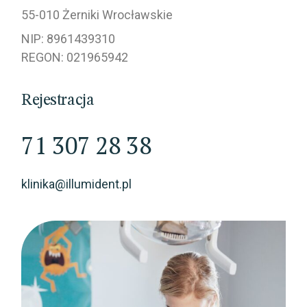
55-010 Żerniki Wrocławskie
NIP: 8961439310
REGON: 021965942
Rejestracja
71 307 28 38
klinika@illumident.pl