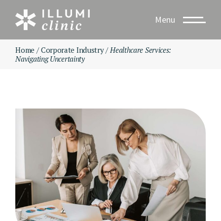
Skip
to
Menu
the
content
Home
Corporate Industry
Healthcare Services:
Navigating Uncertainty