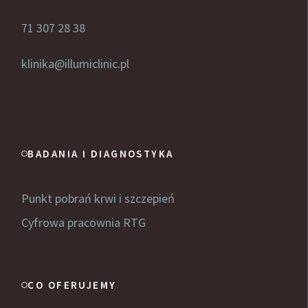
71 307 28 38
klinika@illumiclinic.pl
BADANIA I DIAGNOSTYKA
Punkt pobrań krwi i szczepień
Cyfrowa pracownia RTG
CO OFERUJEMY